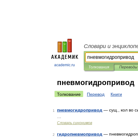
Словари и энциклоп
academic.ru
Толкования
Переводы
пневмогидропривод
Толкование
Перевод
Книги
пневмогидропривод
— сущ., кол во с
1
…
Словарь синонимов
гидропневмопривод
— пневмогидроп
2