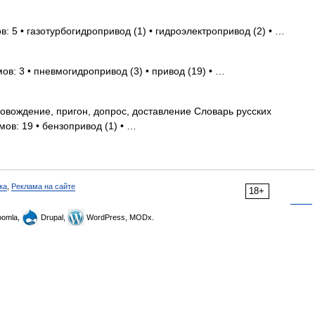
: 5 • газотурбогидропривод (1) • гидроэлектропривод (2) • …
ов: 3 • пневмогидропривод (3) • привод (19) • …
овождение, пригон, допрос, доставление Словарь русских
мов: 19 • бензопривод (1) • …
ка
,
Реклама на сайте
18+
omla,
Drupal,
WordPress, MODx.