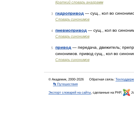
Краткий словарь анаграмм
гидропривод
— сущ., кол во синонимов
3
Словарь синонимов
пневмопривод
— сущ., кол во синоним
4
Словарь синонимов
привод
— передача, движитель; препр
5
синонимов. привод сущ., кол во синони
Словарь синонимов
© Академик, 2000-2026
Обратная связь:
Техподдерж
👣 Путешествия
Экспорт словарей на сайты
, сделанные на PHP,
Jo