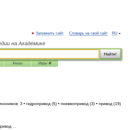
Запомнить сайт
Словарь на свой сайт
RU
едии на Академике
Найти!
Книги
Игры ⚽
инонимов: 3 • гидропривод (5) • пневмопривод (3) • привод (19)
ривод …